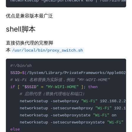
networksetup -getairportnetwork en0 | /usr/bin/awk 
优点是兼容版本最广泛
shell脚本
直接切换代理的完整脚
本
/usr/local/bin/proxy_switch.sh
SSID
=
$(
/System/Library/PrivateFrameworks/Apple80211
# Wi-Fi 名称替换为实际值，例如 "MY-WIFI-HOME"
if
[
"
$SSID
"
=
"MY-WIFI-HOME"
]
; 
then
# 启用代理（替换代理地址和端口）
    networksetup -setwebproxy 
"Wi-Fi"
 192.168.2.2 
8
    networksetup -setsecurewebproxy 
"Wi-Fi"
 192.168
    networksetup -setwebproxystate 
"Wi-Fi"
    networksetup -setsecurewebproxystate 
"Wi-Fi"
else