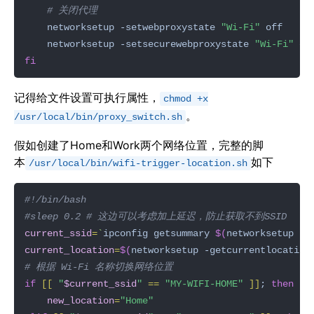
# 关闭代理
    networksetup -setwebproxystate 
"Wi-Fi"
    networksetup -setsecurewebproxystate 
"Wi-Fi"
fi
记得给文件设置可执行属性，
chmod +x
。
/usr/local/bin/proxy_switch.sh
假如创建了Home和Work两个网络位置，完整的脚
本
如下
/usr/local/bin/wifi-trigger-location.sh
#sleep 0.2 # 这边可以考虑加上延迟，防止获取不到SSID
current_ssid
=
`
ipconfig getsummary 
$(
networksetup -l
current_location
=
$(
networksetup -getcurrentlocation
# 根据 Wi-Fi 名称切换网络位置
if
[[
"
$current_ssid
"
==
"MY-WIFI-HOME"
]]
; 
then
new_location
=
"Home"