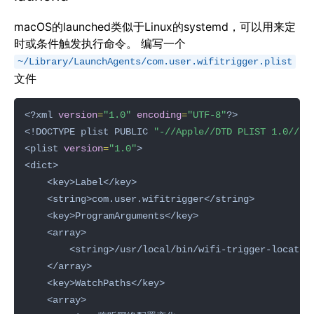
macOS的launched类似于Linux的systemd，可以用来定
时或条件触发执行命令。 编写一个
~/Library/LaunchAgents/com.user.wifitrigger.plist
文件
<?xml 
version
=
"1.0"
encoding
=
"UTF-8"
<!DOCTYPE plist PUBLIC 
"-//Apple//DTD PLIST 1.0//EN
<plist 
version
=
"1.0"