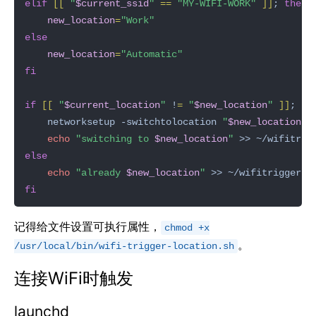
elif
[[
"
$current_ssid
"
==
"MY-WIFI-WORK"
]]
; 
then
new_location
=
"Work"
else
new_location
=
"Automatic"
fi
if
[[
"
$current_location
"
 !
=
"
$new_location
"
]]
; 
th
    networksetup -switchtolocation 
"
$new_location
"
echo
"switching to 
$new_location
"
else
echo
"already 
$new_location
"
fi
记得给文件设置可执行属性，
chmod +x
。
/usr/local/bin/wifi-trigger-location.sh
连接WiFi时触发
launchd