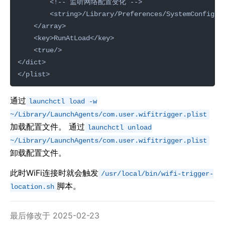
通过
launchctl load -w
~/Library/LaunchAgents/com.user.wifitrigger.plist
加载配置文件。 通过
launchctl unload
~/Library/LaunchAgents/com.user.wifitrigger.plist
卸载配置文件。
此时WiFi连接时就会触发
/usr/local/bin/wifi-trigger-
脚本。
location.sh
最后修改于 2025-02-23