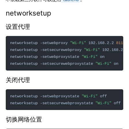
launchd
networksetup
设置代理
networksetup -setwebproxy 
"Wi-Fi"
 192.168.2.2 
8118
networksetup -setsecurewebproxy 
"Wi-Fi"
 192.168.2.2
networksetup -setwebproxystate 
"Wi-Fi"
networksetup -setsecurewebproxystate 
"Wi-Fi"
关闭代理
networksetup -setwebproxystate 
"Wi-Fi"
networksetup -setsecurewebproxystate 
"Wi-Fi"
切换网络位置