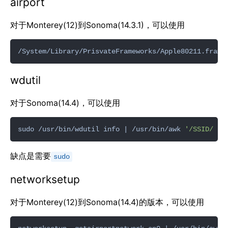
airport
对于Monterey(12)到Sonoma(14.3.1)，可以使用
/System/Library/PrisvateFrameworks/Apple80211.frame
wdutil
对于Sonoma(14.4)，可以使用
sudo /usr/bin/wdutil info | /usr/bin/awk 
'/SSID/ { 
缺点是需要
sudo
networksetup
对于Monterey(12)到Sonoma(14.4)的版本，可以使用